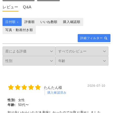
レビュー
Q&A
日付順 ↓
評価順
いいね数順
購入確認順
写真・動画付き順
詳細フィルター
2026-07-10
たんたん様
購入確認済み
性別:
女性
年齢:
50代〜
知り合いからいただき美味しかったのでお取り寄せしました