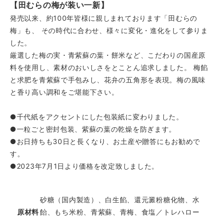
【田むらの梅が装い一新】
発売以来、約100年皆様に親しまれております「田むらの
梅」も、 その時代に合わせ、様々に変化・進化をして参りま
した。
厳選した梅の実・青紫蘇の葉・餅米など、こだわりの国産原
料を使用し、素材のおいしさをとことん追求しました。 梅餡
と求肥を青紫蘇で手包みし、花弁の五角形を表現。梅の風味
と香り高い調和をご堪能下さい。
●千代紙をアクセントにした包装紙に変わりました。
●一粒ごと密封包装、紫蘇の葉の乾燥を防ぎます。
●お日持ちも30日と長くなり、お土産や贈答にもお勧めで
す。
●2023年7月1日より価格を改定致しました。
砂糖（国内製造）、白生餡、還元澱粉糖化物、水
原材料
飴、もち米粉、青紫蘇、青梅、食塩／トレハロー