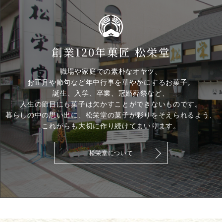
創業120年菓匠 松栄堂
職場や家庭での素朴なオヤツ、
お正月や節句など年中行事を華やかにするお菓子。
誕生、入学、卒業、冠婚葬祭など、
人生の節目にも菓子は欠かすことができないものです。
暮らしの中の思い出に、松栄堂の菓子が彩りをそえられるよう、
これからも大切に作り続けてまいります。
松栄堂について