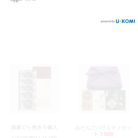
おだんごセット・２
胡麻どら焼き５個入
おだんごバラエティセッ
ト２
1,150円(税込1,242円)