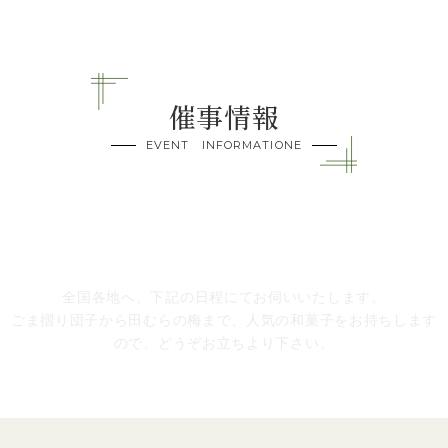
催事情報
EVENT INFORMATIONE
全国各地へ、下記の日程にてお伺いいたします。
ごま摺り団子から田むらの梅まで、人気の和菓子をお持ちします
ので、どうぞお立ちより下さい。