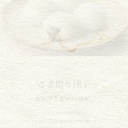
ごま摺り団子
おかげさまで35周年。
モチモチのお団子から
トローリ広がる胡麻のすり蜜。