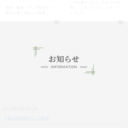
ごまを練りこんだこだわりの生
地に「ごまクリーム」をサンド
原料、醸造、そして歴史も。一
しました。
関のお酒「田むらの梅酒」
お知らせ
INFORMATION
2026年6月1日(月)
【夏の送料割引】ご案内